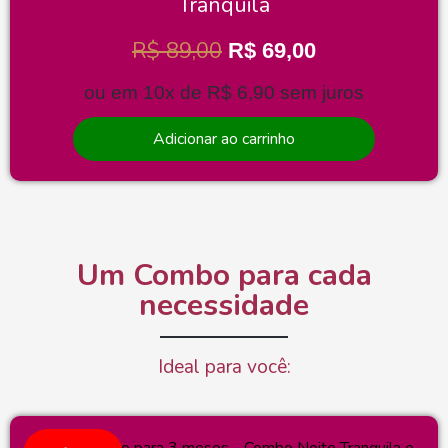
Tranquila
R$
89,00
R$
69,00
ou em 10x de
R$
6,90
sem juros
Adicionar ao carrinho
Um Combo para cada
necessidade
Ideal para você: