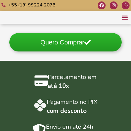
+55 (19) 99224 2078
C
Jo
Quero Comprar
Parcelamento em
até 10x
Pagamento no PIX
com desconto
Envio em até 24h