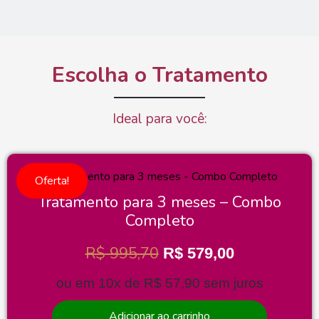
Escolha o Tratamento
Ideal para você:
Oferta!
Tratamento para 3 meses – Combo
Completo
R$
995,70
R$
579,00
ou em 10x de
R$
57,90
sem juros
Adicionar ao carrinho