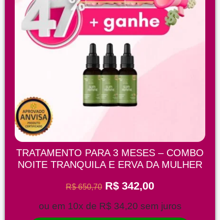
TRATAMENTO PARA 3 MESES – COMBO
NOITE TRANQUILA E ERVA DA MULHER
R$
342,00
R$
650,70
ou em 10x de
R$
34,20
sem juros