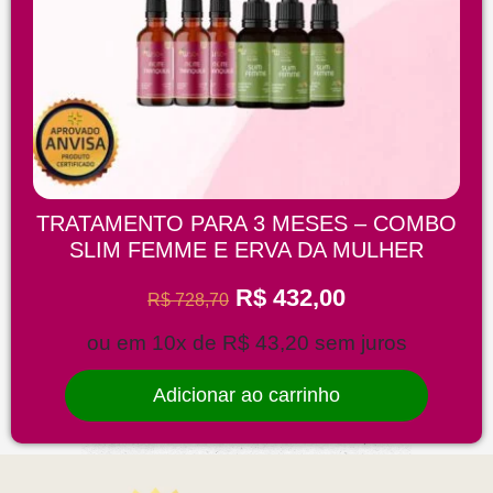
TRATAMENTO PARA 3 MESES – COMBO
SLIM FEMME E ERVA DA MULHER
R$
432,00
R$
728,70
ou em 10x de
R$
43,20
sem juros
Adicionar ao carrinho