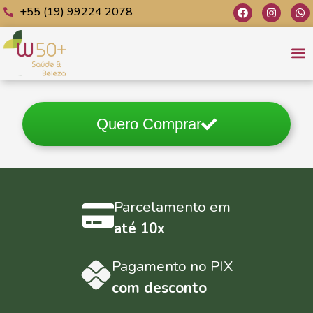
+55 (19) 99224 2078
C
Jo
Quero Comprar
Parcelamento em
até 10x
Pagamento no PIX
com desconto