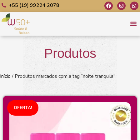
+55 (19) 99224 2078
C
Jo
Produtos
Início
/ Produtos marcados com a tag “noite tranquila”
OFERTA!