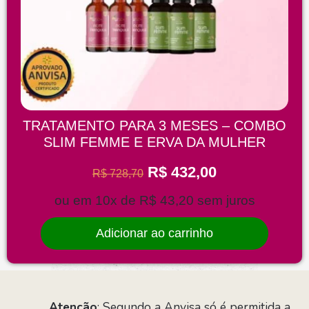
TRATAMENTO PARA 3 MESES – COMBO
SLIM FEMME E ERVA DA MULHER
R$
432,00
R$
728,70
ou em 10x de
R$
43,20
sem juros
Adicionar ao carrinho
Atenção
: Segundo a Anvisa só é permitida a