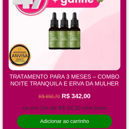
TRATAMENTO PARA 3 MESES – COMBO
NOITE TRANQUILA E ERVA DA MULHER
R$
342,00
R$
650,70
ou em 10x de
R$
34,20
sem juros
Adicionar ao carrinho