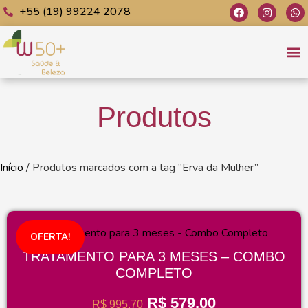
+55 (19) 99224 2078
C
Jo
Produtos
Início
/ Produtos marcados com a tag “Erva da Mulher”
OFERTA!
TRATAMENTO PARA 3 MESES – COMBO
COMPLETO
R$
579,00
R$
995,70